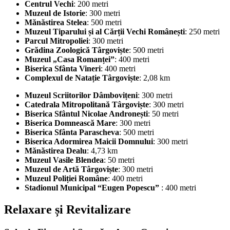
Centrul Vechi
: 200 metri
Muzeul de Istorie
: 300 metri
Mănăstirea Stelea
: 500 metri
Muzeul Tiparului și al Cărții Vechi Românești
: 250 metri
Parcul Mitropoliei
: 300 metri
Grădina Zoologică Târgoviște
: 500 metri
Muzeul „Casa Romanței”
: 400 metri
Biserica Sfânta Vineri
: 400 metri
Complexul de Natație Târgoviște
: 2,08 km
Muzeul Scriitorilor Dâmbovițeni
: 300 metri
Catedrala Mitropolitană Târgoviște
: 300 metri
Biserica Sfântul Nicolae Andronești
: 50 metri
Biserica Domnească Mare
: 300 metri
Biserica Sfânta Parascheva
: 500 metri
Biserica Adormirea Maicii Domnului
: 300 metri
Mănăstirea Dealu
: 4,73 km
Muzeul Vasile Blendea
: 50 metri
Muzeul de Artă Târgoviște
: 300 metri
Muzeul Poliției Române
: 400 metri
Stadionul Municipal “Eugen Popescu”
: 400 metri
Relaxare și Revitalizare