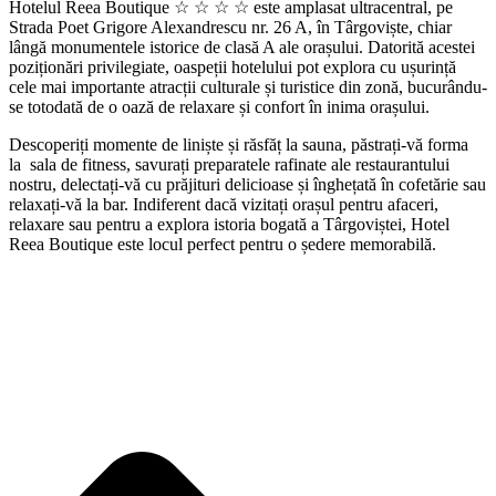
Hotelul Reea Boutique ☆ ☆ ☆ ☆ este amplasat ultracentral, pe
Strada Poet Grigore Alexandrescu nr. 26 A, în Târgoviște, chiar
lângă monumentele istorice de clasă A ale orașului. Datorită acestei
poziționări privilegiate, oaspeții hotelului pot explora cu ușurință
cele mai importante atracții culturale și turistice din zonă, bucurându-
se totodată de o oază de relaxare și confort în inima orașului.
Descoperiți momente de liniște și răsfăț la sauna, păstrați-vă forma
la sala de fitness, savurați preparatele rafinate ale restaurantului
nostru, delectați-vă cu prăjituri delicioase și înghețată în cofetărie sau
relaxați-vă la bar. Indiferent dacă vizitați orașul pentru afaceri,
relaxare sau pentru a explora istoria bogată a Târgoviștei, Hotel
Reea Boutique este locul perfect pentru o ședere memorabilă.