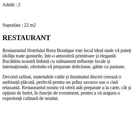
Adulti : 2
Suprafata : 22 m2
RESTAURANT
Restaurantul Hotelului Reea Boutique este locul ideal unde vă puteți
răsfăța toate gusturile, într-o atmosferă primitoare și elegantă.
Bucătăria noastră îmbină cu rafinament influențe locale și
internaționale, oferindu-vă preparate delicioase, gătite cu pasiune.
Decorul rafinat, materialele calde și iluminatul discret creează o
ambianță plăcută, perfectă pentru un prânz savuros sau o cină
relaxantă. Restaurantul nostru vă oferă atât preparate a la carte, cât și
opțiuni de bufet, în funcție de eveniment, pentru a vă asigura o
experiență culinară de neuitat.