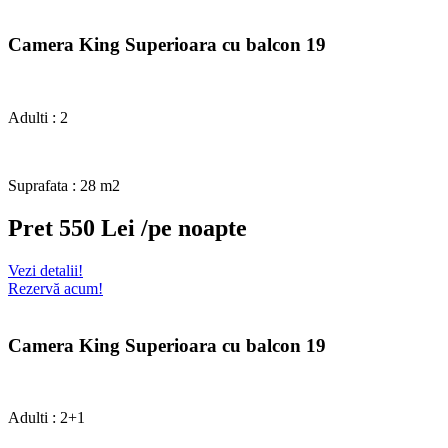
Camera King Superioara cu balcon 19
Adulti : 2
Suprafata : 28 m2
Pret
550 Lei
/pe noapte
Vezi detalii!
Rezervă acum!
Camera King Superioara cu balcon 19
Adulti : 2+1