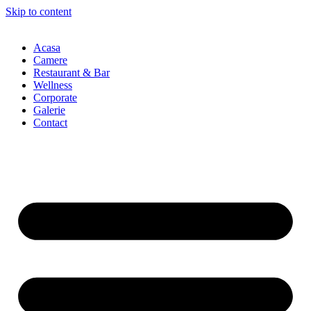
Skip to content
Acasa
Camere
Restaurant & Bar
Wellness
Corporate
Galerie
Contact