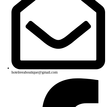
hotelreeaboutique@gmail.com