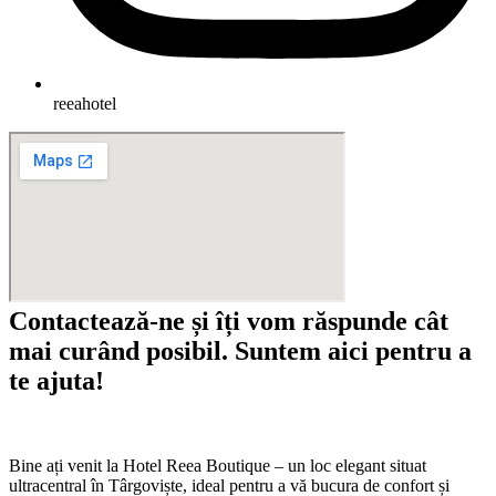
reeahotel
Contactează-ne și îți vom răspunde cât
mai curând posibil. Suntem aici pentru a
te ajuta!
Bine ați venit la Hotel Reea Boutique – un loc elegant situat
ultracentral în Târgoviște, ideal pentru a vă bucura de confort și